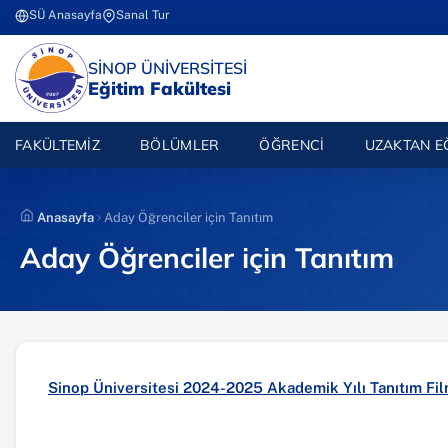
İçeriğe
SÜ Anasayfa
Sanal Tur
(yeni sekmede açılır)
(yeni sekmede açılır)
atla
(YENI SEKMEDE AÇILIR)
SİNOP ÜNİVERSİTESİ
Eğitim Fakültesi
FAKÜLTEMIZ
BÖLÜMLER
ÖĞRENCI
UZAKTAN E
Anasayfa
Aday Öğrenciler için Tanıtım
Aday Öğrenciler için Tanıtım
Sinop Üniversitesi 2024-2025 Akademik Yılı Tanıtım Fil