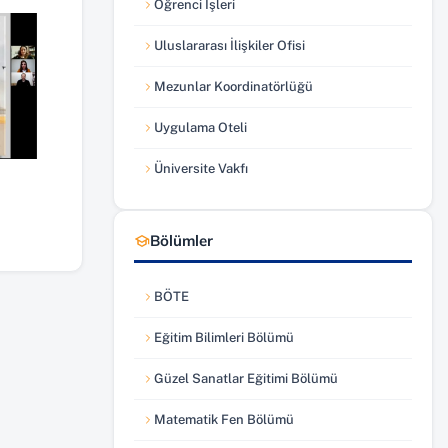
Öğrenci İşleri
(yeni sekmede açılır)
Uluslararası İlişkiler Ofisi
(yeni sekmede açılır)
Mezunlar Koordinatörlüğü
(yeni sekmede açılır)
Uygulama Oteli
(yeni sekmede açılır)
Üniversite Vakfı
(yeni sekmede açılır)
Bölümler
BÖTE
Eğitim Bilimleri Bölümü
Güzel Sanatlar Eğitimi Bölümü
Matematik Fen Bölümü