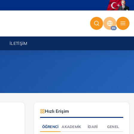
EN
İLETIŞIM
Hızlı Erişim
ÖĞRENCI
AKADEMIK
İDARI
GENEL