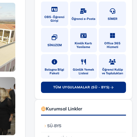
(yeni sekmede açılır)
(yeni sekmede açılır)
(yeni sekmede
OBS - Öğrenci
Öğrenci e-Posta
SİMER
Girişi
(yeni sekmede açılır)
(yeni sekmede açılır)
(yeni sekmede
Kimlik Kartı
Office 365
SİNUZEM
Yenileme
Hizmeti
(yeni sekmede açılır)
(yeni sekmede açılır)
(yeni sekmede
Bologna Bilgi
Günlük Yemek
Öğrenci Kulüp
Paketi
Listesi
ve Toplulukları
TÜM UYGULAMALAR (SÜ - BYS)
(yeni sekmede açılır)
Kurumsal Linkler
SÜ-BYS
(yeni sekmede açılır)