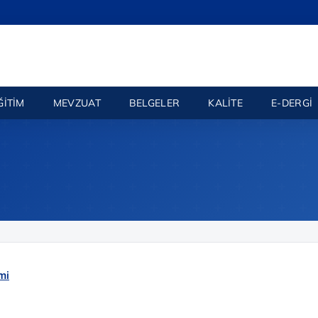
ĞITIM
MEVZUAT
BELGELER
KALITE
E-DERGI
(yeni sekmede açılır)
mi