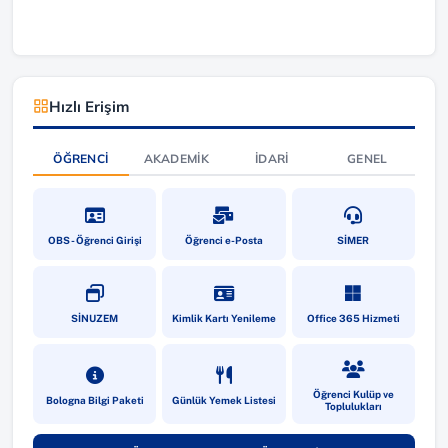
Hızlı Erişim
ÖĞRENCI
AKADEMIK
İDARI
GENEL
(yeni sekmede açılır)
(yeni sekmede açılır)
(yeni sekmede a
OBS - Öğrenci Girişi
Öğrenci e-Posta
SİMER
(yeni sekmede açılır)
(yeni sekmede açılır)
(yeni sekmede a
SİNUZEM
Kimlik Kartı Yenileme
Office 365 Hizmeti
(yeni sekmede açılır)
(yeni sekmede açılır)
(yeni sekmede a
Öğrenci Kulüp ve
Bologna Bilgi Paketi
Günlük Yemek Listesi
Toplulukları