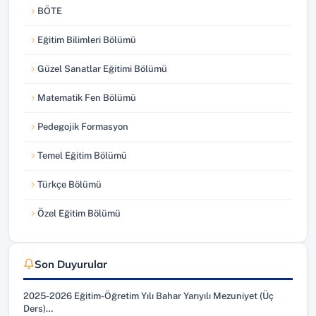
BÖTE
Eğitim Bilimleri Bölümü
Güzel Sanatlar Eğitimi Bölümü
Matematik Fen Bölümü
Pedegojik Formasyon
Temel Eğitim Bölümü
Türkçe Bölümü
Özel Eğitim Bölümü
Son Duyurular
2025-2026 Eğitim-Öğretim Yılı Bahar Yarıyılı Mezuniyet (Üç
Ders)…