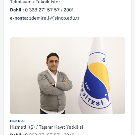
Teknisyen / Teknik İşler
Dahili:
0 368 271 57 57 / 2001
e-posta:
zdemirel[@]sinop.edu.tr
Emin ULU
Hizmetli (Ş) / Taşınır Kayıt Yetkilisi