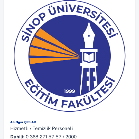
Ali Oğuz ÇIPLAK
Hizmetli / Temizlik Personeli
Dahili:
0 368 271 57 57 / 2000