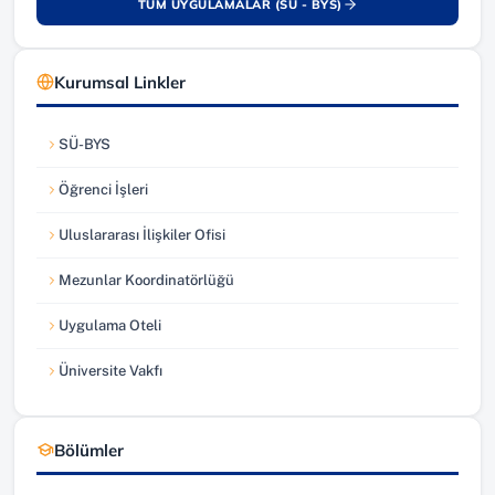
TÜM UYGULAMALAR (SÜ - BYS)
(yeni sekmede açılır)
Kurumsal Linkler
SÜ-BYS
(yeni sekmede açılır)
Öğrenci İşleri
(yeni sekmede açılır)
Uluslararası İlişkiler Ofisi
(yeni sekmede açılır)
Mezunlar Koordinatörlüğü
(yeni sekmede açılır)
Uygulama Oteli
(yeni sekmede açılır)
Üniversite Vakfı
(yeni sekmede açılır)
Bölümler