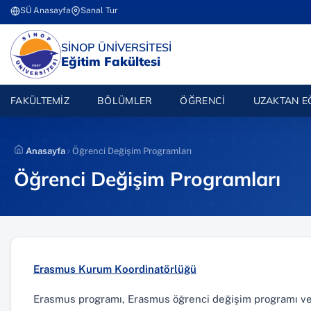
İçeriğe
SÜ Anasayfa
Sanal Tur
(yeni sekmede açılır)
(yeni sekmede açılır)
atla
(YENI SEKMEDE AÇILIR)
SİNOP ÜNİVERSİTESİ
Eğitim Fakültesi
FAKÜLTEMIZ
BÖLÜMLER
ÖĞRENCI
UZAKTAN E
Anasayfa
Öğrenci Değişim Programları
Öğrenci Değişim Programları
(yeni sekmede açılır)
Erasmus Kurum Koordinatörlüğü
Erasmus programı, Erasmus öğrenci değişim programı veya