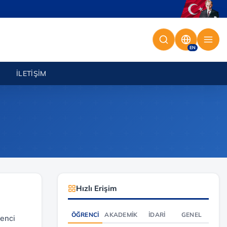
EN
İLETIŞIM
Hızlı Erişim
ÖĞRENCI
AKADEMIK
İDARI
GENEL
renci