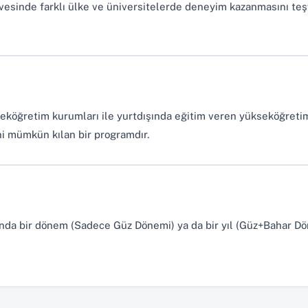
çevesinde farklı ülke ve üniversitelerde deneyim kazanmasını teş
i sekmede açılır)
eköğretim kurumları ile yurtdışında eğitim veren yükseköğreti
i mümkün kılan bir programdır.
sında bir dönem (Sadece Güz Dönemi) ya da bir yıl (Güz+Bahar D