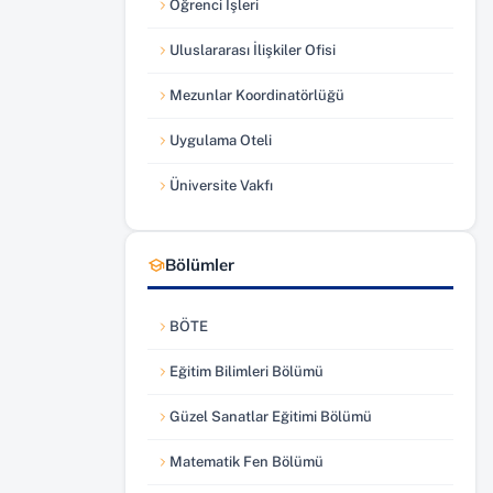
Öğrenci İşleri
(yeni sekmede açılır)
Uluslararası İlişkiler Ofisi
(yeni sekmede açılır)
Mezunlar Koordinatörlüğü
(yeni sekmede açılır)
Uygulama Oteli
(yeni sekmede açılır)
Üniversite Vakfı
(yeni sekmede açılır)
Bölümler
BÖTE
Eğitim Bilimleri Bölümü
Güzel Sanatlar Eğitimi Bölümü
Matematik Fen Bölümü